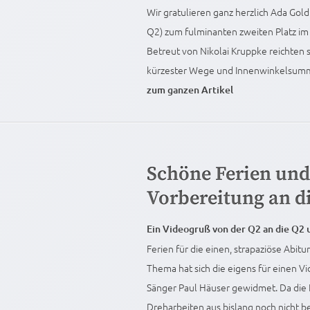
Wir gratulieren ganz herzlich Ada Gol
Q2) zum fulminanten zweiten Platz im
Betreut von Nikolai Kruppke reichten 
kürzester Wege und Innenwinkelsumme
zum ganzen Artikel
Schöne Ferien und 
Vorbereitung an d
Ein Videogruß von der Q2 an die Q2
Ferien für die einen, strapaziöse Abit
Thema hat sich die eigens für einen 
Sänger Paul Häuser gewidmet. Da die F
Dreharbeiten aus bislang noch nicht b