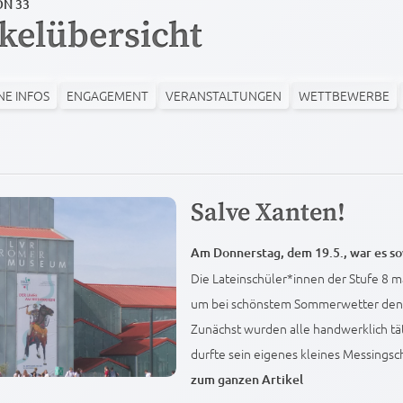
ON 33
ikelübersicht
NE INFOS
ENGAGEMENT
VERANSTALTUNGEN
WETTBEWERBE
Salve Xanten!
Am Donnerstag, dem 19.5., war es so
Die Lateinschüler*innen der Stufe 8 m
um bei schönstem Sommerwetter den A
Zunächst wurden alle handwerklich tät
durfte sein eigenes kleines Messingschi
zum ganzen Artikel