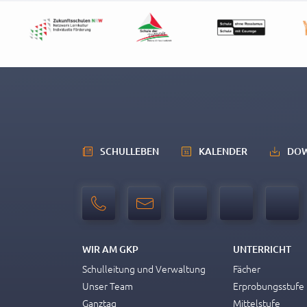
erarbe
In der
Wir üb
Schwer
einem 
und ve
SCHULLEBEN
KALENDER
DO
WIR AM GKP
UNTERRICHT
Schulleitung und Verwaltung
Fächer
Unser Team
Erprobungsstufe
Ganztag
Mittelstufe