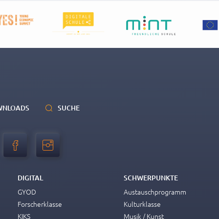
itet und vertieft werden sollen.
 Forscherklasse mit Medienprofil arbeiten die Kinder an Forschungsprojek
en in ausgewählten Fächern die digitale Heftführung zum Beispiel mit O
punkte von Schuljahr zu Schuljahr wechseln.
Apple-Pencil (oder Ähnlichem), trainieren aber bis zum Abitur die analog
rwenden analoge Schulbücher und Lexika.
WNLOADS
SUCHE
DIGITAL
SCHWERPUNKTE
GYOD
Austauschprogramm
Forscherklasse
Kulturklasse
KIKS
Musik / Kunst