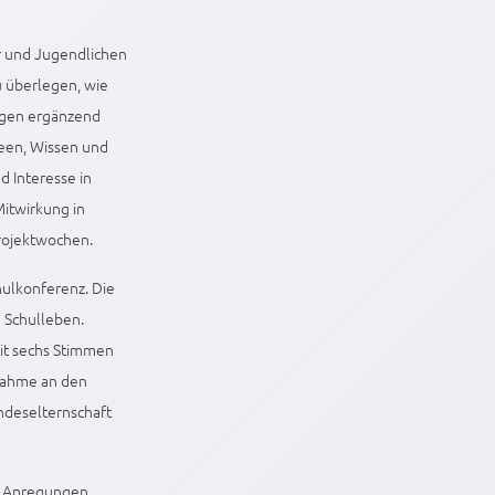
er und Jugendlichen
u überlegen, wie
ungen ergänzend
deen, Wissen und
d Interesse in
Mitwirkung in
rojektwochen.
hulkonferenz. Die
 Schulleben.
mit sechs Stimmen
lnahme an den
ndeselternschaft
, Anregungen,