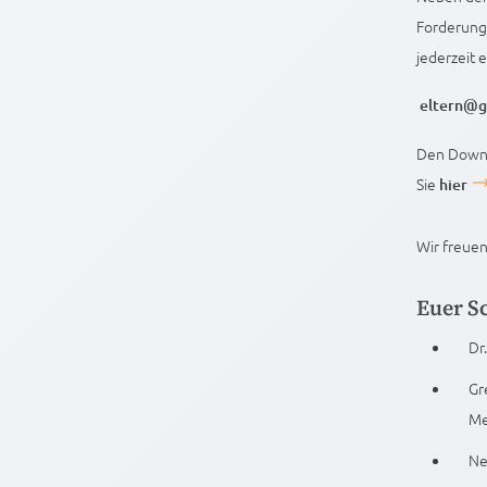
Forderunge
jederzeit 
eltern@g
Den Downl
Sie
hier
Wir freuen
Euer S
Dr
Gr
Me
Ne