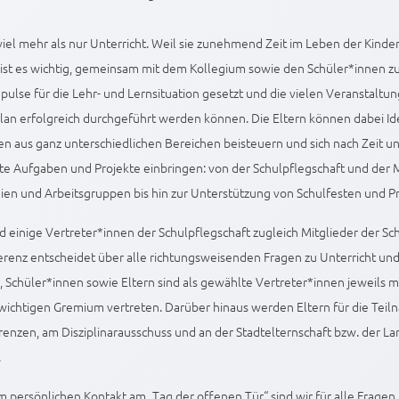
 viel mehr als nur Unterricht. Weil sie zunehmend Zeit im Leben der Kind
ist es wichtig, gemeinsam mit dem Kollegium sowie den Schüler*innen z
mpulse für die Lehr- und Lernsituation gesetzt und die vielen Veranstalt
lan erfolgreich durchgeführt werden können. Die Eltern können dabei I
n aus ganz unterschiedlichen Bereichen beisteuern und sich nach Zeit un
te Aufgaben und Projekte einbringen: von der Schulpflegschaft und der 
en und Arbeitsgruppen bis hin zur Unterstützung von Schulfesten und P
 einige Vertreter*innen der Schulpflegschaft zugleich Mitglieder der Sc
renz entscheidet über alle richtungsweisenden Fragen zu Unterricht und
, Schüler*innen sowie Eltern sind als gewählte Vertreter*innen jeweils 
wichtigen Gremium vertreten. Darüber hinaus werden Eltern für die Tei
enzen, am Disziplinarausschuss und an der Stadtelternschaft bzw. der La
.
persönlichen Kontakt am „Tag der offenen Tür“ sind wir für alle Fragen