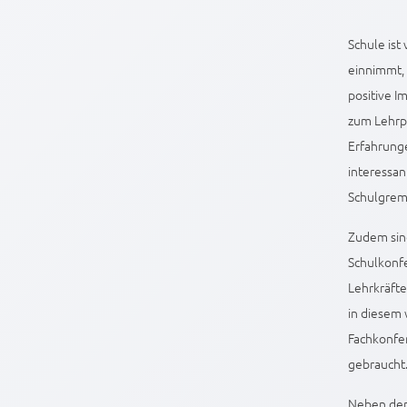
Schule ist
einnimmt, 
positive I
zum Lehrp
Erfahrunge
interessan
Schulgremi
Zudem sind
Schulkonfe
Lehrkräfte
in diesem 
Fachkonfer
gebraucht
Neben dem 