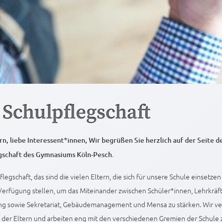
 Schulpflegschaft
rn, liebe Interessent*innen, Wir begrüßen Sie herzlich auf der Seite d
gschaft des Gymnasiums Köln-Pesch.
flegschaft, das sind die vielen Eltern, die sich für unsere Schule einsetzen
Verfügung stellen, um das Miteinander zwischen Schüler*innen, Lehrkräft
ung sowie Sekretariat, Gebäudemanagement und Mensa zu stärken. Wir ve
n der Eltern und arbeiten eng mit den verschiedenen Gremien der Schul