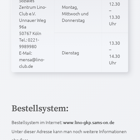
Soziales
12.30
Zentrum Lino-
Montag,
–
Club e.V.
Mittwoch und
13.30
Unnauer Weg
Donnerstag
Uhr
96a
50767 Köln
Tel.: 0221-
13.30
9989980
–
Dienstag
E-Mail:
14.30
mensa@lino-
Uhr
club.de
Bestellsystem:
Bestellsystem im Internet:
www.lino-gkp.sams-on.de
Unter dieser Adresse kann man noch weitere Informationen