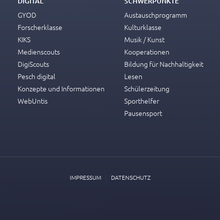
DIGITAL
SCHWERPUNKTE
GYOD
Austauschprogramm
Forscherklasse
Kulturklasse
KIKS
Musik / Kunst
Medienscouts
Kooperationen
DigiScouts
Bildung für Nachhaltigkeit
Pesch digital
Lesen
Konzepte und Informationen
Schülerzeitung
WebUntis
Sporthelfer
Pausensport
|
IMPRESSUM
DATENSCHUTZ