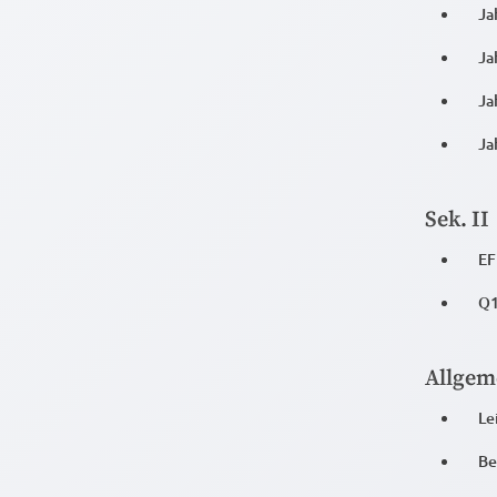
Ja
Ja
Ja
Ja
Sek. II
EF
Q1
Allgem
Le
Be