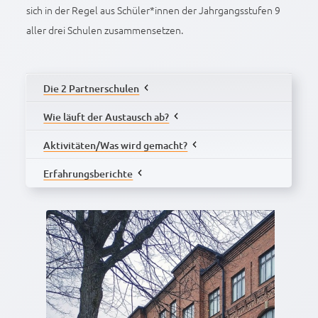
sich in der Regel aus Schüler*innen der Jahrgangsstufen 9
aller drei Schulen zusammensetzen.
Die 2 Partnerschulen
Die Lyseo lukio Highschool
Wie läuft der Austausch ab?
Aktivitäten/Was wird gemacht?
Erfahrungsberichte
Bericht der Fahrt nach Lappeenranta, Finnland vom
22. - 28.09.2024
Bericht 1 der Fahrt nach Finnland vom 29.9. -
12.10.2024
Bericht 2 der Fahrt nach Finnland vom 29.9. -