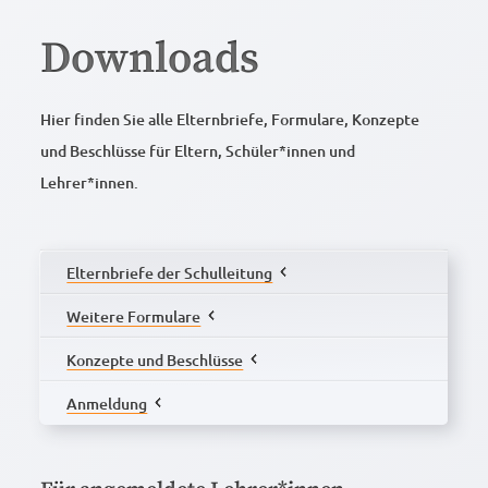
Downloads
Hier finden Sie alle Elternbriefe, Formulare, Konzepte
und Beschlüsse für Eltern, Schüler*innen und
Lehrer*innen.
Elternbriefe der Schulleitung
Weitere Formulare
240815 Elternbrief1
Konzepte und Beschlüsse
240820 Elternbrief ZP10
Vereinbarungen für das Zusammenleben am
Anmeldung
Gymnasium Köln-Pesch (08/2023)
241029 Elternbrief Elternsprechtag
Schulprogramm (01/2018)
Die Anmeldeformulare finden Sie
.
hier
Antrag zur Nutzung eines außerschulischen
Medienpädagogisches Konzept
Angebots (08/2023)