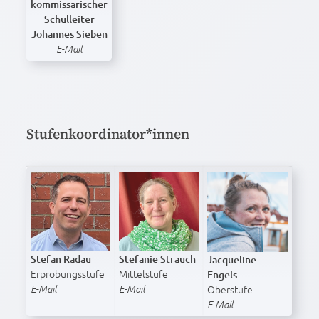
kommissarischer
Schulleiter
Johannes Sieben
E-Mail
Stufenkoordinator*innen
Stefan Radau
Stefanie Strauch
Jacqueline
Erprobungs­stufe
Mittelstufe
Engels
Oberstufe
E-Mail
E-Mail
E-Mail