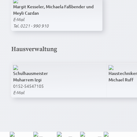
Margit Kesseler, Michaela Faßbender und
Meyli Cazdan
E-Mail
Tel. 0221 - 990 910
Hausverwaltung
Schulhaus­meister
Haus­technike
Muharrem Izgi
Michael Ruff
0152-54547105‬
E-Mail