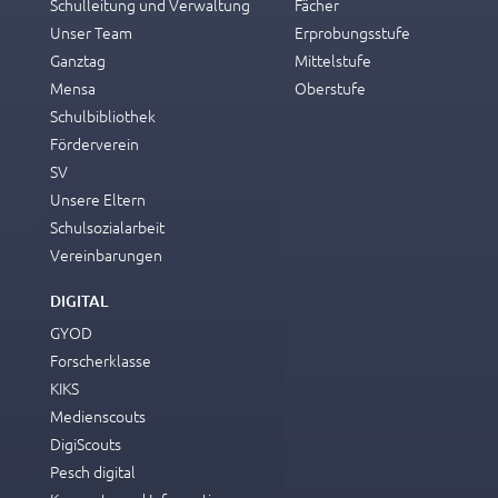
Schulleitung und Verwaltung
Fächer
Unser Team
Erprobungsstufe
Ganztag
Mittelstufe
Mensa
Oberstufe
Schulbibliothek
Förderverein
SV
Unsere Eltern
Schulsozialarbeit
Vereinbarungen
DIGITAL
GYOD
Forscherklasse
KIKS
Medienscouts
DigiScouts
Pesch digital